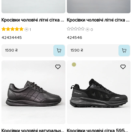
Кросівки чоловічі літні сітка 594373 Сині з коричневим
Кросівки чоловічі літні сітка 594387 Бежеві
1
0
42
43
44
45
42
45
46
1590 ₴
1590 ₴
Кросівки чоловічі натуральна шкіра 595603 Чорні
Кросівки чоловічі сітка 595410 Чорний