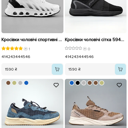
Кросівки чоловічі спортивні 594879 Білі
Кросівки чоловічі сітка 594642 Чорні
1
0
41
42
43
44
45
46
41
42
43
44
45
46
1590 ₴
1590 ₴