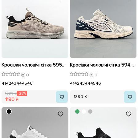
Кросівки чоловічі сітка 595080 Бежеві розпродаж
Кросівки чоловічі сітка 594905 Бежеві
0
0
41
42
43
44
45
46
41
42
43
44
45
46
1590 ₴
-25%
1890 ₴
1190 ₴