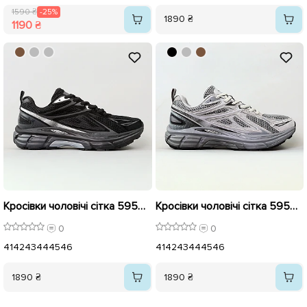
1590 ₴
-25%
1890 ₴
1190 ₴
Кросівки чоловічі сітка 595634 Чорні
Кросівки чоловічі сітка 595635 Сірі
0
0
41
42
43
44
45
46
41
42
43
44
45
46
1890 ₴
1890 ₴