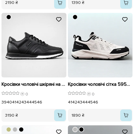
2190 ₴
1390 ₴
Кросівки чоловічі шкіряні на флісі 595604 Чорні
Кросівки чоловічі сітка 595411 Бежеві
0
0
39
40
41
42
43
44
45
46
41
42
43
44
45
46
3190 ₴
1890 ₴