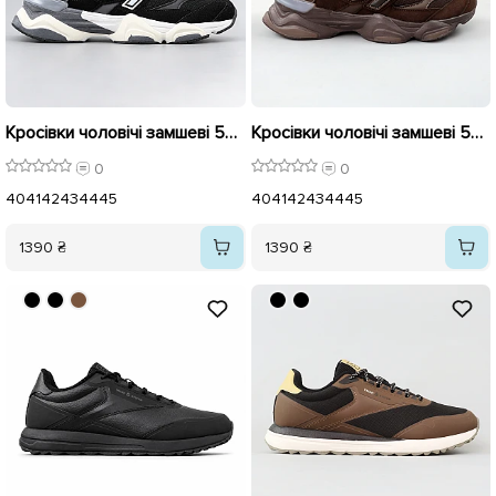
Кросівки чоловічі замшеві 596131 Чорні
Кросівки чоловічі замшеві 596132 Коричневі
0
0
40
41
42
43
44
45
40
41
42
43
44
45
1390 ₴
1390 ₴