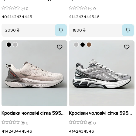
0
0
40
41
42
43
44
45
41
42
43
44
45
46
2990 ₴
1890 ₴
Кросівки чоловічі сітка 595408 Бежеві розпродаж
Кросівки чоловічі сітка 595636 Сірі з білим
0
0
41
42
43
44
45
46
41
42
43
45
46