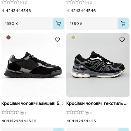
0
0
41
42
43
44
45
46
41
42
43
44
45
46
1690 ₴
1890 ₴
Кросівки чоловічі замшеві 594894 Чорний
Кросівки чоловічі текстиль 596133 Чорні
0
0
40
41
42
43
44
45
46
40
41
42
43
44
45