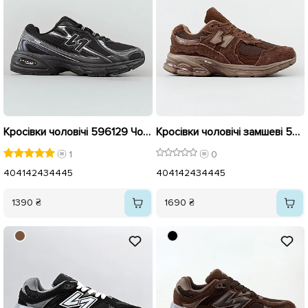
Кросівки чоловічі 596129 Чорні
Кросівки чоловічі замшеві 596127 Коричневі
1
0
40
41
42
43
44
45
40
41
42
43
44
45
1390 ₴
1690 ₴