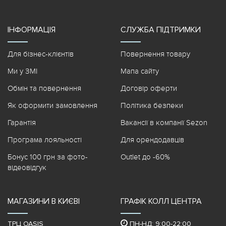
за вашу працю! Ви найкращі! ❤️
Обов’язково буду замовляти у
вас ще! 🥰
ІНФОРМАЦІЯ
СЛУЖБА ПІДТРИМКИ
Для бізнес-клієнтів
Повернення товару
Ми у ЗМІ
Мапа сайту
Обмін та повернення
Договір оферти
Як оформити замовлення
Політика безпеки
Гарантія
Вакансії в компанії Sezon
Програма лояльності
Для орендодавців
Бонус 100 грн за фото-
Outlet до -60%
відеовідгук
МАГАЗИНИ В КИЄВІ
ГРАФІК КОЛЛ ЦЕНТРА
ТРЦ OASIS
ПН-НД: 9:00-22:00