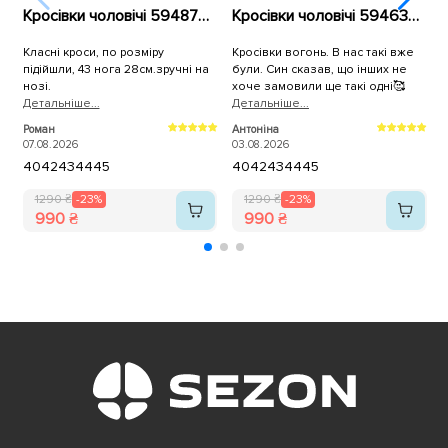
Кросівки чоловічі 594878 Чорні
Кросівки чоловічі 594637 Сині
Класні кроси, по розміру
Кросівки вогонь. В нас такі вже
підійшли, 43 нога 28см.зручні на
були. Син сказав, що інших не
нозі.
хоче замовили ще такі одні🥰
Детальнiше...
Детальнiше...
Д
Роман
Антоніна
А
м
07.08.2026
03.08.2026
0
40
42
43
44
45
40
42
43
44
45
п
а
1290 ₴
-23%
1290 ₴
-23%
990 ₴
990 ₴