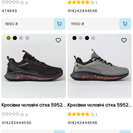
0
1
47
48
49
41
42
43
44
45
46
1890 ₴
1990 ₴
Кросівки чоловічі сітка 595200 Чорні
Кросівки чоловічі сітка 595201 Хакі
0
1
41
42
43
44
45
46
41
42
43
44
45
46