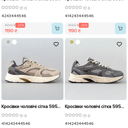
0
0
42
43
44
45
46
41
42
43
44
45
46
1590 ₴
-25%
1590 ₴
-25%
1190 ₴
1190 ₴
Кросівки чоловічі сітка 595078 Бежеві
Кросівки чоловічі сітка 595076 Сірий
0
0
41
42
43
44
45
46
41
42
43
44
45
46