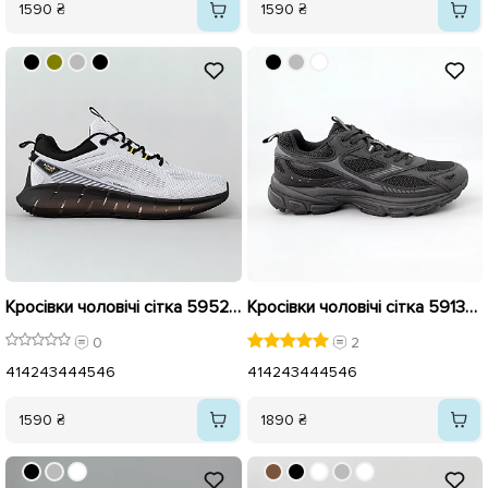
1590 ₴
1590 ₴
Кросівки чоловічі сітка 595202 Сірі
Кросівки чоловічі сітка 591326 Чорні
0
2
41
42
43
44
45
46
41
42
43
44
45
46
1590 ₴
1890 ₴