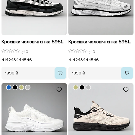
Кросівки чоловічі сітка 595125 Чорні
Кросівки чоловічі сітка 595124 Білі
0
0
41
42
43
44
45
46
41
42
43
44
45
46
1890 ₴
1890 ₴