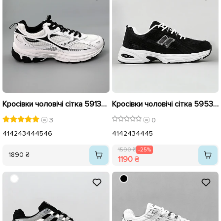
Кросівки чоловічі сітка 591328 Білі
Кросівки чоловічі сітка 595322 Чорні розпродаж
3
0
41
42
43
44
45
46
41
42
43
44
45
1590 ₴
-25%
1890 ₴
1190 ₴