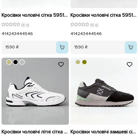
Кросівки чоловічі сітка 595198 Графіт
Кросівки чоловічі сітка 595197 Чорні
0
0
41
42
43
44
45
46
41
42
43
44
45
46
1590 ₴
1590 ₴
Кросівки чоловічі літні сітка великі 595205 Білі
Кросівки чоловічі замшеві сітка 594895 Чорний з сірим