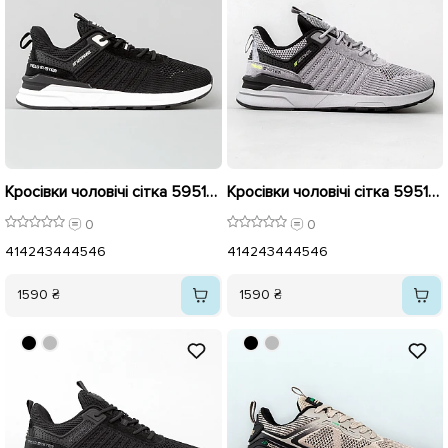
Кросівки чоловічі сітка 595196 Чорні
Кросівки чоловічі сітка 595195 Сірі
0
0
41
42
43
44
45
46
41
42
43
44
45
46
1590 ₴
1590 ₴