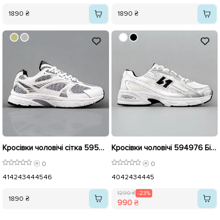
1890 ₴
1890 ₴
Кросівки чоловічі сітка 595077 Білі
Кросівки чоловічі 594976 Білі сріблясті розпродаж
0
0
41
42
43
44
45
46
40
42
43
44
45
1290 ₴
-23%
1890 ₴
990 ₴