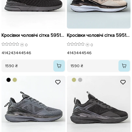
Кросівки чоловічі сітка 595194 Чорні
Кросівки чоловічі сітка 595199 Бежеві
0
0
41
42
43
44
45
46
41
43
44
45
46
1590 ₴
1590 ₴