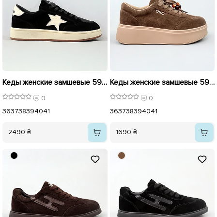
Кеды женские замшевые 596165 Черные
Кеды женские замшевые 596116 Бежевые
0
0
36
37
38
39
40
41
36
37
38
39
40
41
2490 ₴
1690 ₴