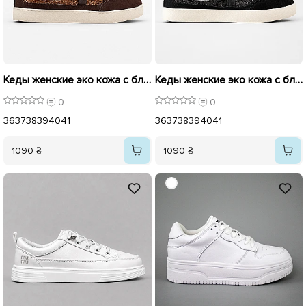
Кеды женские эко кожа с блестящими вставками 595982 Коричневые.
Кеды женские эко кожа с блестящими вставками 595981 Черные
0
0
36
37
38
39
40
41
36
37
38
39
40
41
1090 ₴
1090 ₴