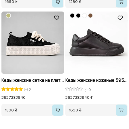
1690 ₴
1290 ₴
Кеды женские сетка на платформе 595414 Черные
Кеды женские кожаные 595896 Черные
2
0
36
37
38
39
40
36
37
38
39
40
41
1890 ₴
1690 ₴