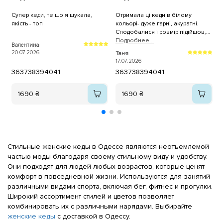
Супер кеди, те що я шукала,
Отримала ці кеди в білому
К
якість - топ
кольорі- дуже гарні, акуратні.
н
Сподобалися і розмір підійшов,
брала трішки більші. Дякую, як
Подробнее...
Валентина
A
завжди за оперативну доставку!
20.07.2026
1
Таня
17.07.2026
36
37
38
39
40
41
36
37
38
39
40
41
1690 ₴
1690 ₴
Стильные женские кеды в Одессе являются неотъемлемой
частью моды благодаря своему стильному виду и удобству.
Они подходят для людей любых возрастов, которые ценят
комфорт в повседневной жизни. Используются для занятий
различными видами спорта, включая бег, фитнес и прогулки.
Широкий ассортимент стилей и цветов позволяет
комбинировать их с различными нарядами. Выбирайте
женские кеды
с доставкой в Одессу.