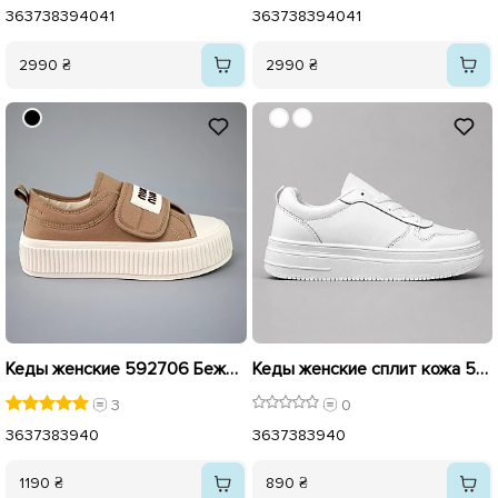
36
37
38
39
40
41
36
37
38
39
40
41
2990 ₴
2990 ₴
Кеды женские 592706 Бежевые
Кеды женские сплит кожа 592757 Белые
3
0
36
37
38
39
40
36
37
38
39
40
1190 ₴
890 ₴