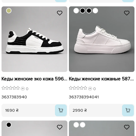
Кеды женские эко кожа 596012 Черно-белые
Кеды женские кожаные 587957 Белые
0
0
36
37
38
39
40
36
37
38
39
40
41
1690 ₴
2990 ₴