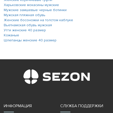
Харьковские мокасины мужские
Мужские замшевые черные ботинки
Мужская пляжная обувь
Женские босоножки на толстом каблуке
Вьетнамская обувь мужская
Угги женские 40 размер
Кожаные
Шлепанцы женские 40 размер
ИНФОРМАЦИЯ
СЛУЖБА ПОДДЕРЖКИ