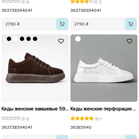
0
2
36
37
38
39
40
41
36
37
38
39
40
41
2790 ₴
2790 ₴
Кеды женские замшевые 595897 Коричневые
Кеды женские перфорация кожа 592098 Белые
0
1
36
37
38
39
40
41
36
38
39
40