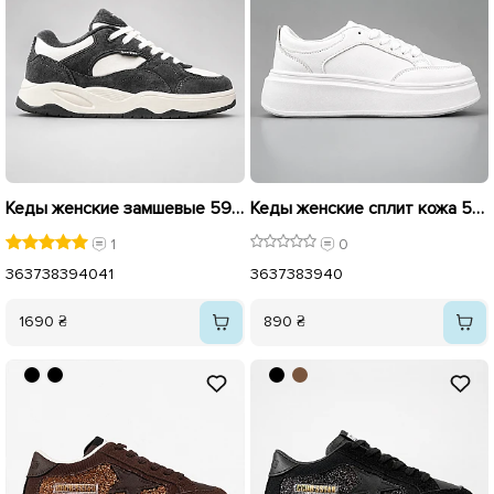
Кеды женские замшевые 595974 Серые
Кеды женские сплит кожа 595936 Белые
1
0
36
37
38
39
40
41
36
37
38
39
40
1690 ₴
890 ₴