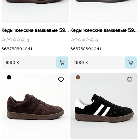
Кеды женские замшевые 596118 Коричневые
Кеды женские замшевые 596117 Черные
0
0
36
37
38
39
40
41
36
37
38
39
40
41
1690 ₴
1690 ₴