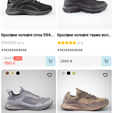
Кросівки чоловічі сітка 594465 Чорні розпродаж
Кросівки чоловічі термо вологостійкі 592715 Чорні
0
2
41
42
43
44
45
46
41
42
43
44
45
46
1590 ₴
-25%
2990 ₴
1190 ₴