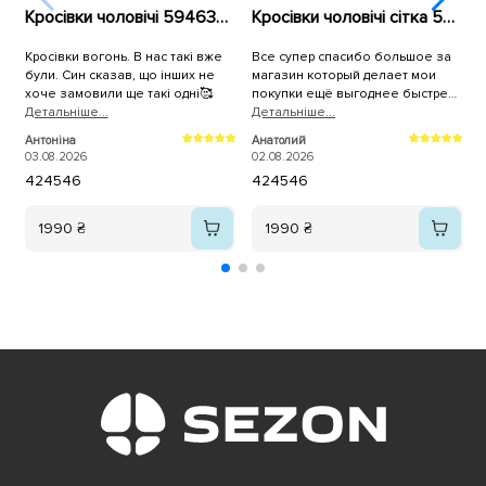
Кросівки чоловічі 594637 Сині
Кросівки чоловічі сітка 594396 Білі
Кросівки вогонь. В нас такі вже
Все супер спасибо большое за
К
були. Син сказав, що інших не
магазин который делает мои
р
хоче замовили ще такі одні🥰
покупки ещё выгоднее быстрее
Детальнiше...
и качественнее,спасибо
Детальнiше...
П
большое всему коллективу
2
Антоніна
Анатолий
магазина Sezon.ua за самоё
03.08.2026
02.08.2026
лучшее обслуживание качество
42
45
46
42
45
46
продукции и быструю доставку на
адрес.
1990 ₴
1990 ₴