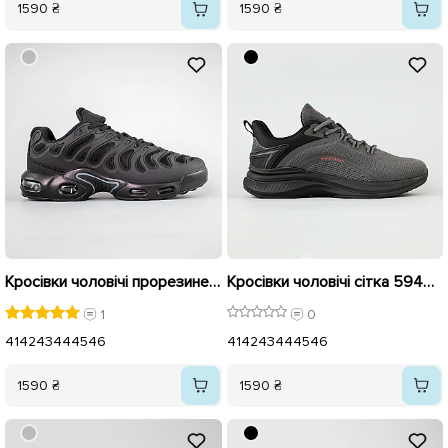
1590 ₴
1590 ₴
Кросівки чоловічі прорезинені 593463 Чорні
Кросівки чоловічі сітка 594466 Сірі
1
0
41
42
43
44
45
46
41
42
43
44
45
46
1590 ₴
1590 ₴