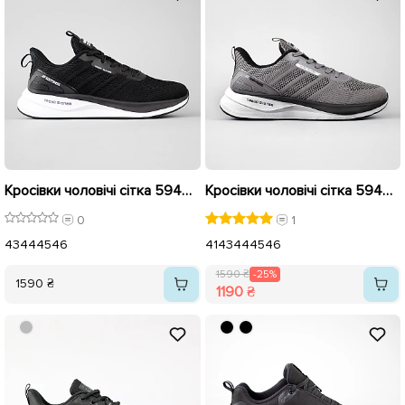
Кросівки чоловічі сітка 594463 Чорні
Кросівки чоловічі сітка 594464 Сірі розпродаж
0
1
43
44
45
46
41
43
44
45
46
1590 ₴
-25%
1590 ₴
1190 ₴