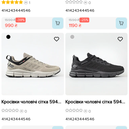
1
0
41
42
43
44
45
46
41
42
43
44
45
46
1590 ₴
-38%
1590 ₴
-25%
990 ₴
1190 ₴
Кросівки чоловічі сітка 594593 Сірі
Кросівки чоловічі сітка 594592 Чорні
0
0
41
42
43
44
45
46
41
42
43
44
45
46