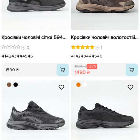
Кросівки чоловічі сітка 594647 Чорні
Кросівки чоловічі вологостійкі 594634 Коричневі розпродаж
0
1
41
42
43
44
45
46
41
42
43
44
45
46
1990 ₴
-25%
1590 ₴
1490 ₴