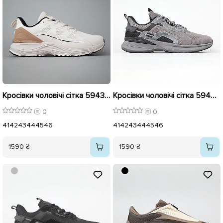
Кросівки чоловічі сітка 594394 Молочні
Кросівки чоловічі сітка 594648 Сірі
0
0
41
42
43
44
45
46
41
42
43
44
45
46
1590 ₴
1590 ₴