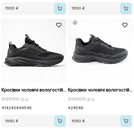
1990 ₴
1990 ₴
Кросівки чоловічі вологостійкі термо 593045 Чорні
Кросівки чоловічі вологостійкі термо 593056 Чорні
0
0
41
42
43
44
45
46
42
45
46
1990 ₴
1990 ₴