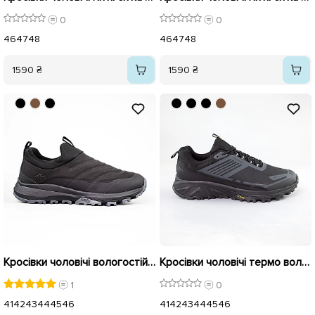
0
0
46
47
48
46
47
48
1590 ₴
1590 ₴
Кросівки чоловічі вологостійкі байка 594042 Чорні
Кросівки чоловічі термо вологостійкі 593164 Чорні
1
0
41
42
43
44
45
46
41
42
43
44
45
46