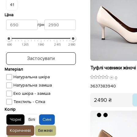
41
Ціна
грн
690
1 265
1 840
2 415
2 990
Застосувати
Матеріал
Натуральна шкіра
0
Натуральна замша
36
37
38
39
40
Еко шкіра - замша
2490 ₴
Текстиль - Сітка
Колір
Чорні
Білі
Сині
Коричневі
Бежеві