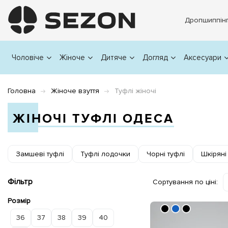
Дропшиппін
Чоловіче
Жіноче
Дитяче
Догляд
Аксесуари
Головна
Жіноче взуття
Туфлі жіночі
ЖІНОЧІ ТУФЛІ ОДЕСА
Замшеві туфлі
Туфлі лодочки
Чорні туфлі
Шкіряні
Фільтр
Сортування по ціні:
Розмір
36
37
38
39
40