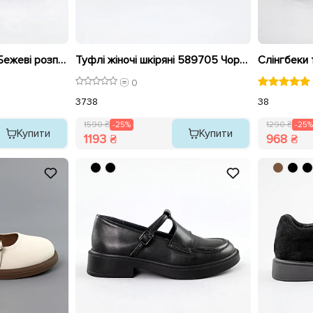
Туфлі жіночі 591682 Бежеві розпродаж
Туфлі жіночі шкіряні 589705 Чорні розпродаж
0
37
38
38
1590 ₴
-25%
1290 ₴
-25%
Купити
Купити
1193 ₴
968 ₴