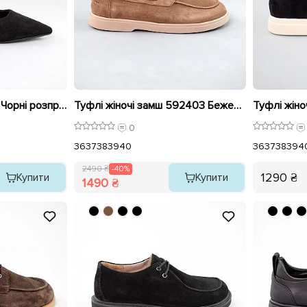
Туфлі жіночі 593074 Чорні розпродаж
Туфлі жіночі замш 592403 Бежеві розпродаж
Туфлі жіно
0
36
37
38
39
40
36
37
38
39
4
2490 ₴
-40%
1290 ₴
Купити
Купити
1490 ₴