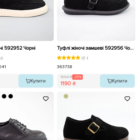
чі 592952 Чорні
Туфлі жіночі замшеві 592956 Чорні розпродаж
0
1
0
41
36
37
38
1590 ₴
-25%
Купити
Купити
1190 ₴