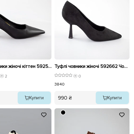
Туфлі човники жіночі кіттен 592520 Чорні
Туфлі човники жіночі 592662 Чорні
2
0
38
40
990 ₴
Купити
Купити