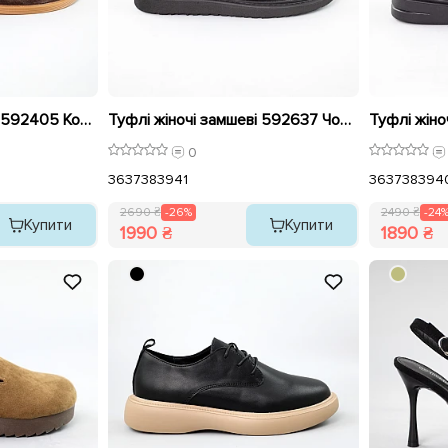
Туфлі жіночі замшеві 592405 Коричневі розпродаж
Туфлі жіночі замшеві 592637 Чорні розпродаж
0
36
37
38
39
41
36
37
38
39
4
2690 ₴
-26%
2490 ₴
-24
Купити
Купити
1990 ₴
1890 ₴