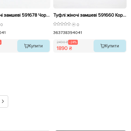
Туфлі жіночі замшеві 591678 Чорні розпродаж
Туфлі жіночі замшеві 591660 Коричневі розпродаж
0
0
0
41
36
37
38
39
40
41
%
2490 ₴
-24%
Купити
Купити
1890 ₴