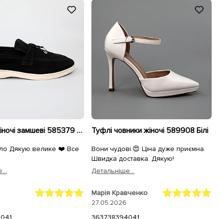
Лофери жіночі замшеві 585379 Чорні
Туфлі човники жіночі 589908 Білі
ло Дякую велике ❤️ Все
Вони чудові.😍 Ціна дуже приємна.
Швидка доставка. Дякую!
...
Детальнiше...
Марія Кравченко
27.05.2026
40
41
36
37
38
39
40
41