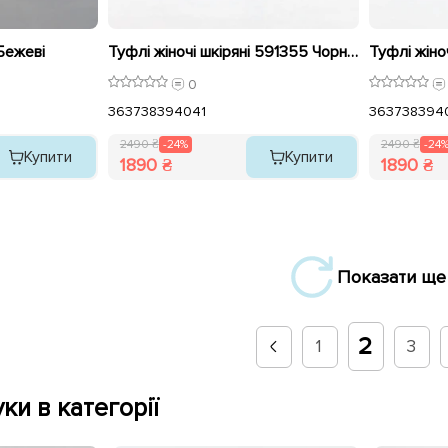
Бежеві
Туфлі жіночі шкіряні 591355 Чорні розпродаж
0
36
37
38
39
40
41
36
37
38
39
4
2490 ₴
-24%
2490 ₴
-24
Купити
Купити
1890 ₴
1890 ₴
Показати ще
2
1
3
ки в категорії