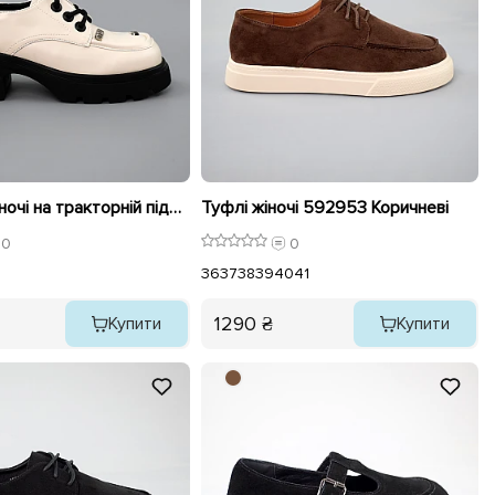
Лофери жіночі на тракторній підошві 589502 Молочні
Туфлі жіночі 592953 Коричневі
0
0
36
37
38
39
40
41
1290 ₴
Купити
Купити