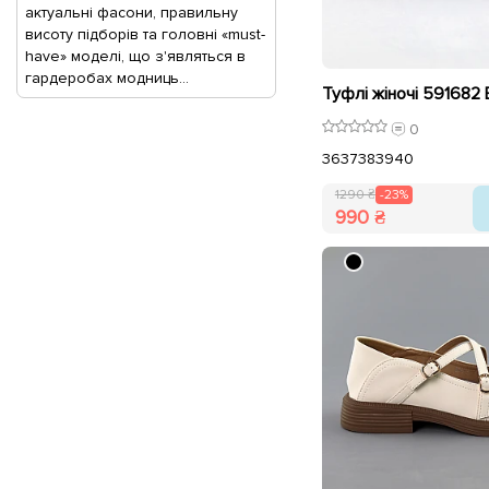
актуальні фасони, правильну
висоту підборів та головні «must-
have» моделі, що з'являться в
гардеробах модниць...
0
36
37
38
39
40
1290 ₴
-23%
990 ₴