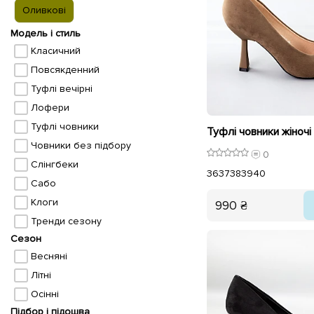
Оливкові
Модель і стиль
Класичний
Повсякденний
Туфлі вечірні
Лофери
Туфлі човники
Туфлі човники жіночі
Човники без підбору
0
Слінгбеки
36
37
38
39
40
Сабо
Клоги
990 ₴
Тренди сезону
Сезон
Весняні
Літні
Осінні
Підбор і підошва