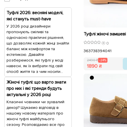
Туфлі 2026: весняні моделі,
які стануть must-have
У 2026 році дизайнери
пропонують сміливі та
одночасно практичні рішення,
що дозволяє кожній жінці знайти
0
баланс між комфортом та
36
37
38
39
40
41
естетикою. Давайте
розберемося, які туфлі у моді
2490 ₴
-24%
1890 ₴
навесні, як їх вибрати під свій
спосіб життя та з чим носити...
Жіночі туфлі: що варто знати
про них і які тренди будуть
актуальні у 2026 році
Класичні човники чи зухвалий
декор? Шукаємо відповіді в
нашому новому матеріалі про
жіночі туфлі майбутнього
сезону. Розповідаємо все про