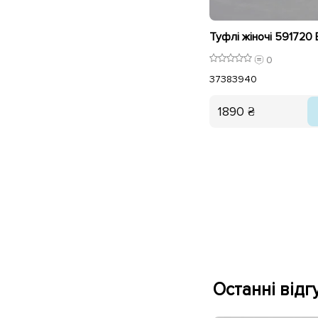
Туфлі жіночі 591720 
0
37
38
39
40
1890 ₴
Останні відгу