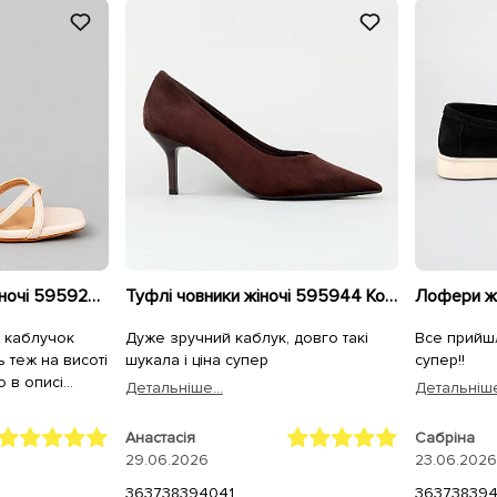
Босоніжки - туфлі жіночі 595924 Бежеві
Туфлі човники жіночі 595944 Коричневі
, каблучок
Дуже зручний каблук, довго такі
Все прийш
ть теж на висоті
шукала і ціна супер
супер!!
о в описі
Детальнiше...
Детальнiше
 дуже
Анастасія
Сабріна
не пошкодуєте
29.06.2026
23.06.2026
36
37
38
39
40
41
36
37
38
39