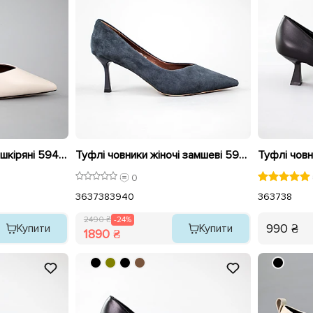
Туфлі човники жіночі шкіряні 594209 Бежеві
Туфлі човники жіночі замшеві 594213 Сині розпродаж
0
36
37
38
39
40
36
37
38
2490 ₴
-24%
990 ₴
Купити
Купити
1890 ₴