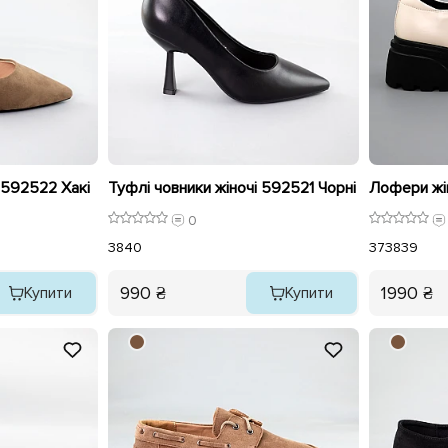
 592522 Хакі
Туфлі човники жіночі 592521 Чорні
0
38
40
37
38
39
990 ₴
1990 ₴
Купити
Купити