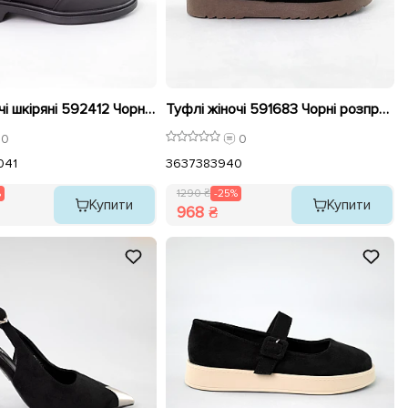
Туфлі жіночі шкіряні 592412 Чорні розпродаж
Туфлі жіночі 591683 Чорні розпродаж
0
0
0
41
36
37
38
39
40
%
1290 ₴
-25%
Купити
Купити
968 ₴