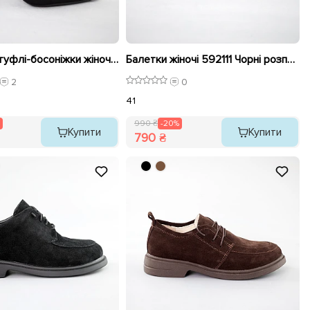
Слінгбеки туфлі-босоніжки жіночі 592303 Чорні розпродаж
Балетки жіночі 592111 Чорні розпродаж
2
0
41
990 ₴
-20%
Купити
Купити
790 ₴