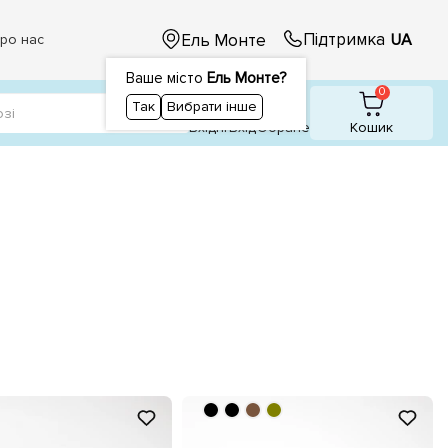
Підтримка
Ель Монте
UA
ро нас
Ваше місто
Ель Монте?
1
1
0
Так
Вибрати інше
Вхідні
Вхiд
Обране
Кошик