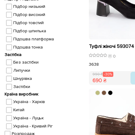
Підбор низький
Підбор високий
Підбор товстий
Підбор шпилька
Підошва платформа
Підошва тонка
Застібка
0
Без застібки
36
38
Липучки
990 ₴
-30%
Шнурівка
690 ₴
Застібки
Країна виробник
Україна - Харків
Китай
Україна - Луцьк
Україна - Кривий Ріг
Розпродаж