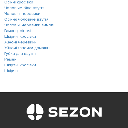
Осінні кросівки
Чоловіче біле взуття
Чоловічі черевики
Осіннє чоловіче взуття
Чоловічі черевики зимові
Гаманці жіночі
Шкіряні кросівки
Жіночі черевики
Жіночі тапочки домашні
Губка для взуття
Ремені
Шкіряні кросівки
Шкіряні