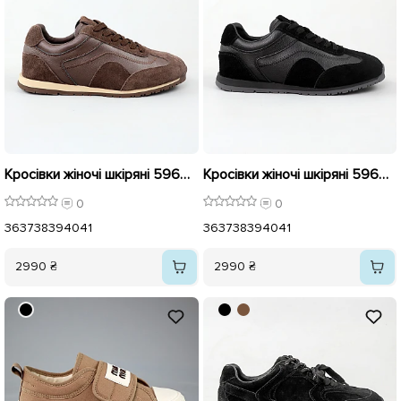
Кросівки жіночі шкіряні 596014 Коричневі
Кросівки жіночі шкіряні 596015 Чорні
0
0
36
37
38
39
40
41
36
37
38
39
40
41
2990 ₴
2990 ₴