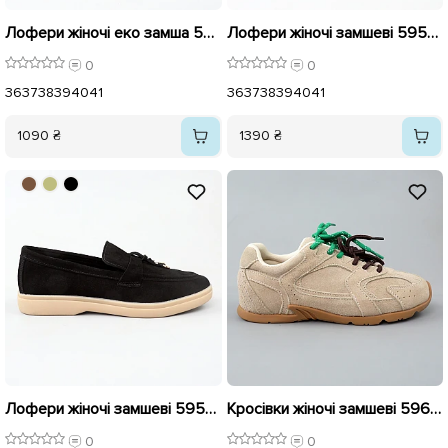
Лофери жіночі еко замша 596144 Коричневі
Лофери жіночі замшеві 595990 Чорні
0
0
36
37
38
39
40
41
36
37
38
39
40
41
1090 ₴
1390 ₴
Лофери жіночі замшеві 595992 Чорні
Кросівки жіночі замшеві 596138 Бежеві
0
0