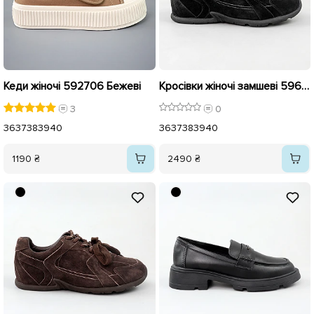
Кеди жіночі 592706 Бежеві
Кросівки жіночі замшеві 596018 Чорні
3
0
36
37
38
39
40
36
37
38
39
40
1190 ₴
2490 ₴