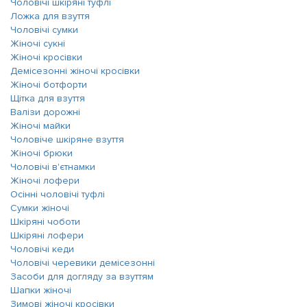
Чоловічі шкіряні туфлі
Ложка для взуття
Чоловічі сумки
Жіночі сукні
Жіночі кросівки
Демісезонні жіночі кросівки
Жіночі ботфорти
Щітка для взуття
Валізи дорожні
Жіночі майки
Чоловіче шкіряне взуття
Жіночі брюки
Чоловічі в'єтнамки
Жіночі лофери
Осінні чоловічі туфлі
Сумки жіночі
Шкіряні чоботи
Шкіряні лофери
Чоловічі кеди
Чоловічі черевики демісезонні
Засоби для догляду за взуттям
Шапки жіночі
Зимові жіночі кросівки