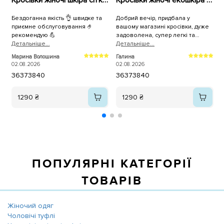
Кросівки жіночі шкіра сітка 594681 Білі
Кросівки жіночі екошкіра сітка 595293 Білі
Бездоганна якість 👌 швидке та
Добрий вечір, придбала у
В
приємне обслуговування 🤌
вашому магазині кросівки, дуже
п
рекомендую 💪
задоволена, супер легкі та
Детальнiше...
зручні, а для чоловіка крокси, він
Детальнiше...
теж задоволений. Дякуємо.
2
Марина Волошина
Галина
02.08.2026
02.08.2026
36
37
38
40
36
37
38
40
1290 ₴
1290 ₴
ПОПУЛЯРНІ КАТЕГОРІЇ
ТОВАРІВ
Жіночий одяг
Чоловічі туфлі