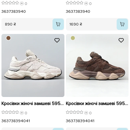
0
0
36
37
38
39
40
36
37
38
39
40
890 ₴
1690 ₴
Кросівки жіночі замшеві 595995 Бежеві
Кросівки жіночі замшеві 595994 Коричневі
0
0
36
37
38
39
40
41
36
37
38
39
40
41