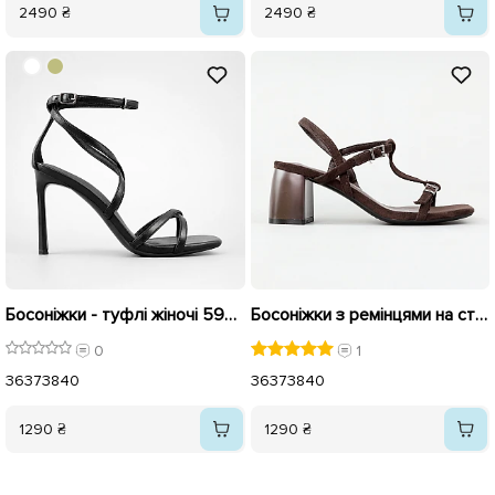
2490 ₴
2490 ₴
Босоніжки - туфлі жіночі 595988 Чорні
Босоніжки з ремінцями на стійкому каблуку 595986 Коричневі
0
1
36
37
38
40
36
37
38
40
1290 ₴
1290 ₴