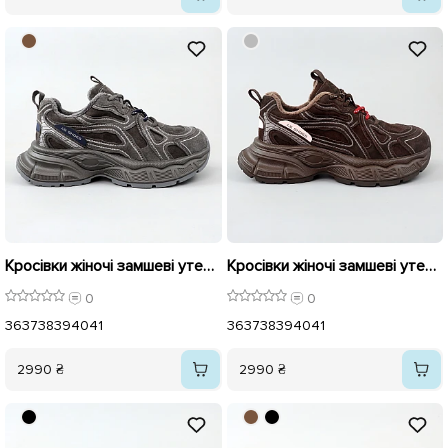
Кросівки жіночі замшеві утеплені 596020 Сірі
Кросівки жіночі замшеві утеплені 596019 Шоколад
0
0
36
37
38
39
40
41
36
37
38
39
40
41
2990 ₴
2990 ₴