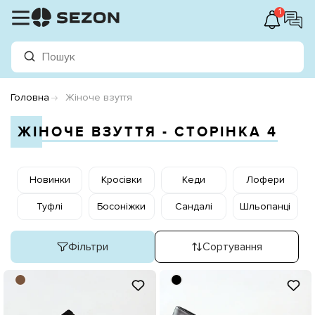
1
Головна
Жіноче взуття
ЖІНОЧЕ ВЗУТТЯ - СТОРІНКА 4
Новинки
Кросівки
Кеди
Лофери
Туфлі
Босоніжки
Сандалі
Шльопанці
Фільтри
Сортування