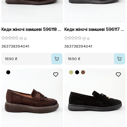
Кеди жіночі замшеві 596118 Коричневі
Кеди жіночі замшеві 596117 Чорні
0
0
36
37
38
39
40
41
36
37
38
39
40
41
1690 ₴
1690 ₴