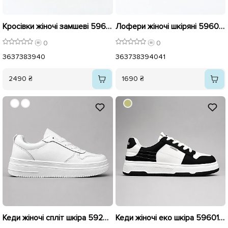
Кросівки жіночі замшеві 596017 Коричневі
Лофери жіночі шкіряні 596022 Чорні
0
0
36
37
38
39
40
36
37
38
39
40
41
2490 ₴
1690 ₴
Кеди жіночі спліт шкіра 592757 Білі
Кеди жіночі еко шкіра 596012 Чорно-білі