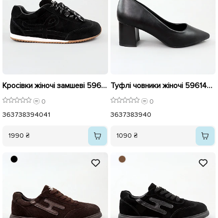
Кросівки жіночі замшеві 596120 Чорні
Туфлі човники жіночі 596145 Чорні
0
0
36
37
38
39
40
41
36
37
38
39
40
1990 ₴
1090 ₴