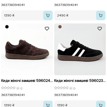
36
37
38
39
40
41
36
37
38
39
40
41
1390 ₴
2490 ₴
Кеди жіночі замшеві 596024 Шоколад
Кеди жіночі замшеві 596023 Чорні
0
0
36
37
38
39
40
41
36
37
38
39
40
41
1390 ₴
1390 ₴